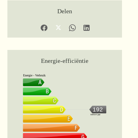
Delen
Energie-efficiëntie
Energie - Verbruik
192
kWh/m².jaar