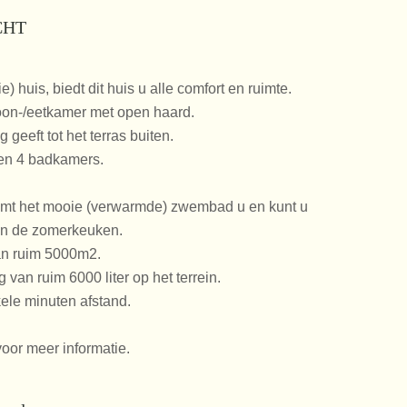
CHT
) huis, biedt dit huis u alle comfort en ruimte.
woon-/eetkamer met open haard.
geeft tot het terras buiten.
 en 4 badkamers.
mt het mooie (verwarmde) zwembad u en kunt u
an de zomerkeuken.
van ruim 5000m2.
van ruim 6000 liter op het terrein.
kele minuten afstand.
oor meer informatie.