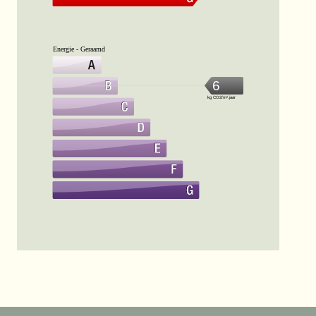
Energie - Geraamd
6
kg CO2/m².jaar