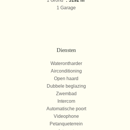
1 Grond
5192 m²
1 Garage
Diensten
Waterontharder
Airconditioning
Open haard
Dubbele beglazing
Zwembad
Intercom
Automatische poort
Videophone
Petanqueterrein