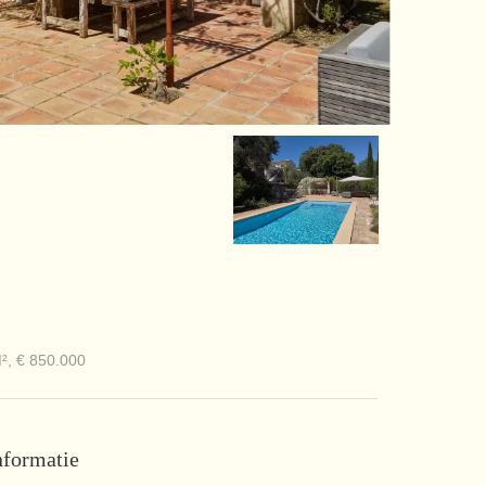
², € 850.000
nformatie