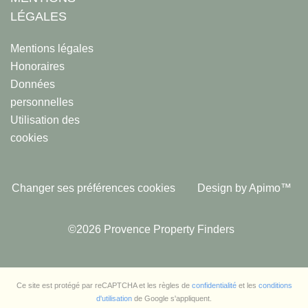
LÉGALES
Mentions légales
Honoraires
Données
personnelles
Utilisation des
cookies
Changer ses préférences cookies
Design by
Apimo™
©2026 Provence Property Finders
Ce site est protégé par reCAPTCHA et les règles de
confidentialité
et les
conditions
d'utilisation
de Google s'appliquent.