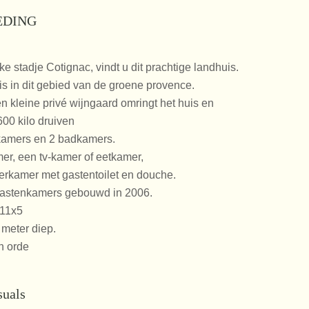
EDING
ke stadje Cotignac, vindt u dit prachtige landhuis.
 is in dit gebied van de groene provence.
n kleine privé wijngaard omringt het huis en
00 kilo druiven
pkamers en 2 badkamers.
, een tv-kamer of eetkamer,
erkamer met gastentoilet en douche.
 gastenkamers gebouwd in 2006.
11x5
 meter diep.
in orde
suals