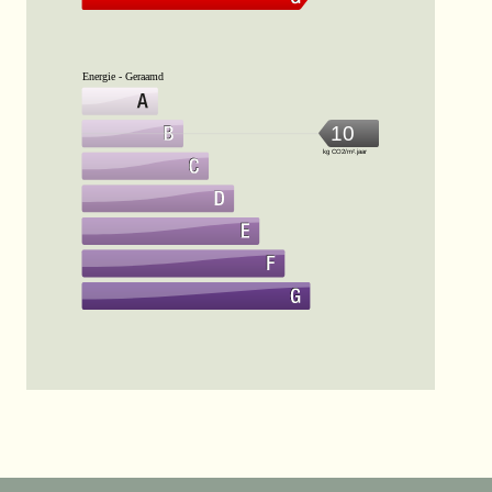
Energie - Geraamd
10
kg CO2/m².jaar