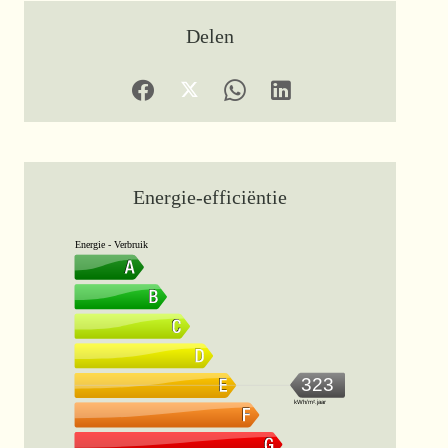
Delen
Energie-efficiëntie
Energie - Verbruik
323
kWh/m².jaar