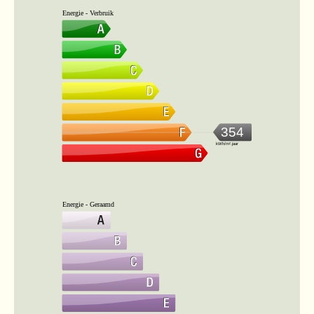
Energie - Verbruik
354
kWh/m².jaar
Energie - Geraamd