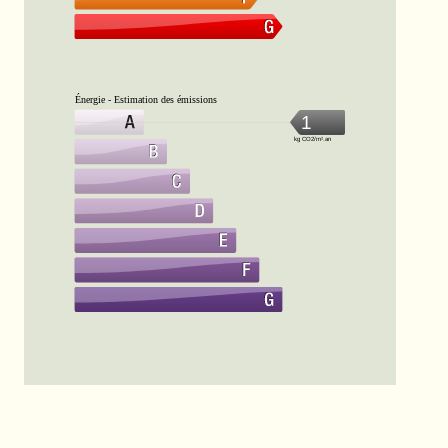
Énergie - Estimation des émissions
1
kg CO2/m².an