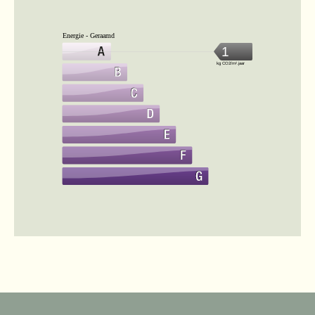
Energie - Geraamd
1
kg CO2/m².jaar